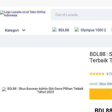
BDL88
Olympus 1000 2
Kategori
BDL88 : 
Terbaik 
9.7
Merek
:
Situs ID
BDL88 