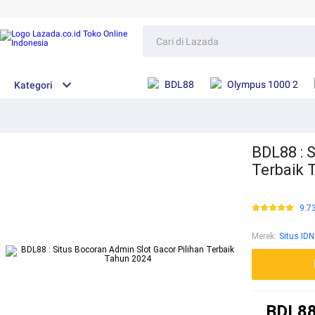
BDL88
Olympus 1000 2
Kategori
BDL88 : 
Terbaik 
9.7
Merek
:
Situs ID
BDL88 