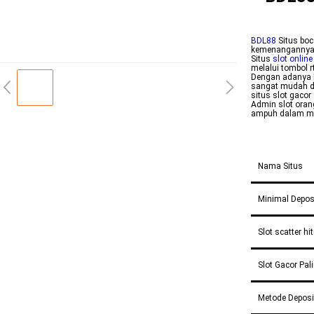
BDL88
Situs bo
kemenangannya
Situs
slot online
melalui tombol r
Dengan adanya b
sangat mudah d
situs slot gacor
Admin slot oran
ampuh dalam men
Nama Situs
Minimal Depos
Slot scatter h
Slot Gacor Pa
Metode Deposi