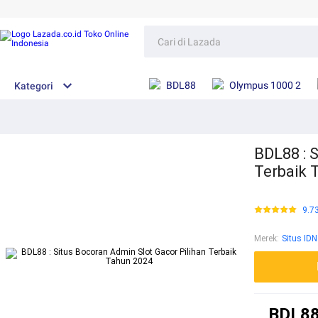
BDL88
Olympus 1000 2
Kategori
BDL88 : 
Terbaik 
9.7
Merek
:
Situs ID
BDL88 